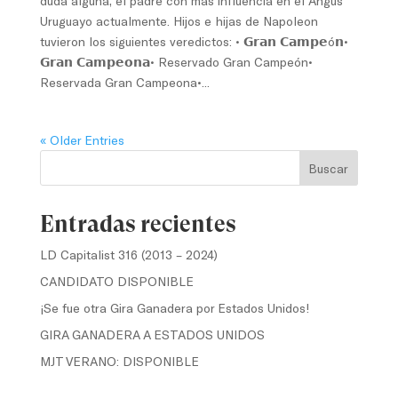
duda alguna, el padre con más influencia en el Angus
Uruguayo actualmente. Hijos e hijas de Napoleon
tuvieron los siguientes veredictos: • 𝗚𝗿𝗮𝗻 𝗖𝗮𝗺𝗽𝗲ó𝗻•
𝗚𝗿𝗮𝗻 𝗖𝗮𝗺𝗽𝗲𝗼𝗻𝗮• Reservado Gran Campeón•
Reservada Gran Campeona•...
« Older Entries
Buscar
Entradas recientes
LD Capitalist 316 (2013 – 2024)
CANDIDATO DISPONIBLE
¡Se fue otra Gira Ganadera por Estados Unidos!
GIRA GANADERA A ESTADOS UNIDOS
MJT VERANO: DISPONIBLE