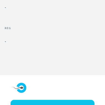
-
REG
-