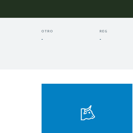
OTRO
REG
-
-