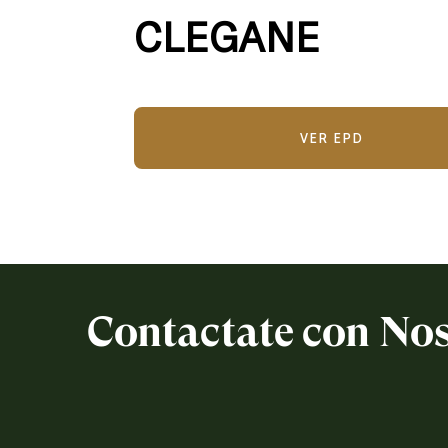
CLEGANE
VER EPD
Contactate con No