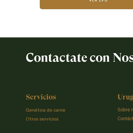
Contactate con No
Servicios
Uru
Genética de carne
Sobre 
Otros servicios
Contác