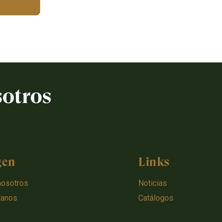
sotros
gen
Links
nosotros
Noticias
tanos
Catálogos