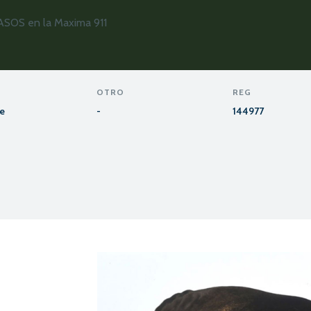
PASOS en la Maxima 911
OTRO
REG
te
-
144977