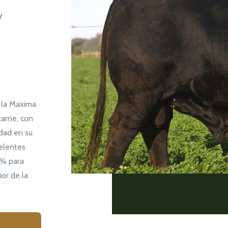
V
 la Maxima
carne, con
idad en su
elentes
5% para
or de la