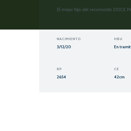
El mejor hijo del reconocido DOCE 
NACIMIENTO
HBU
3/12/20
En trami
RP
CE
2654
42cm