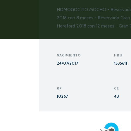
HOMOGOCITO MOCHO - Reservado 
2018 con 8 meses - Reservado Gra
Hereford 2018 con 12 meses - Gran
NACIMIENTO
HBU
24/07/2017
1535611
RP
CE
10267
43