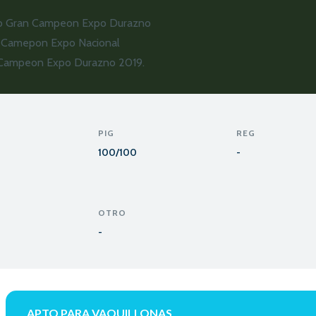
Gran Campeon Expo Durazno
n Camepon Expo Nacional
 Campeon Expo Durazno 2019.
PIG
REG
100/100
-
OTRO
-
APTO PARA VAQUILLONAS