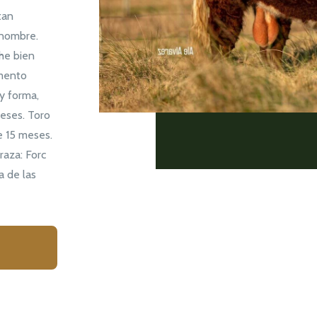
tan
 nombre.
che bien
gmento
y forma,
eses. Toro
e 15 meses.
raza: Forc
a de las