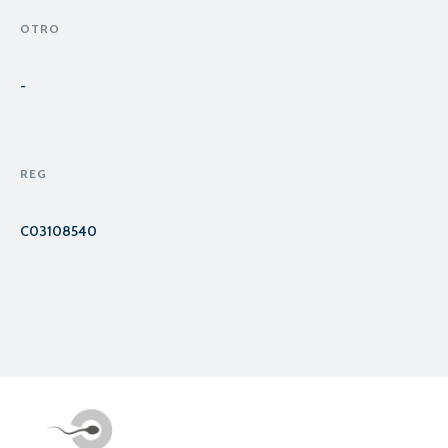
OTRO
-
REG
C03108540