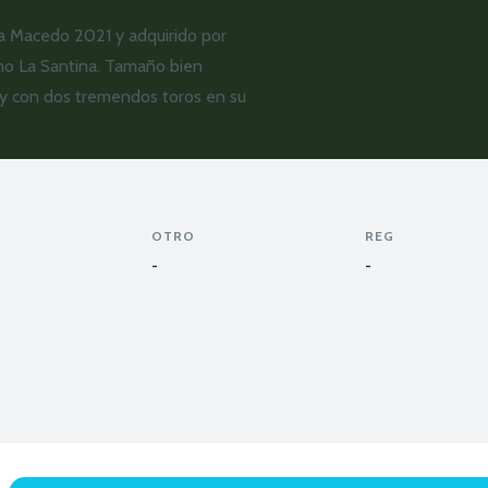
 Macedo 2021 y adquirido por
o La Santina. Tamaño bien
y con dos tremendos toros en su
OTRO
REG
-
-