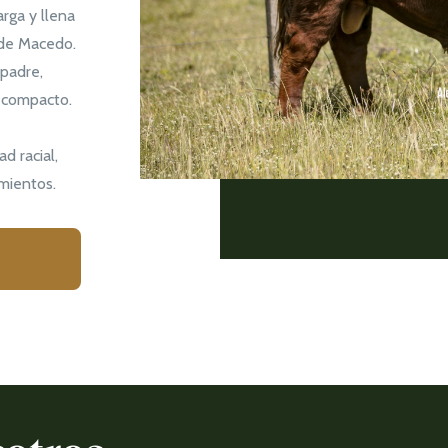
rga y llena
 de Macedo.
 padre,
n compacto.
d racial,
imientos.