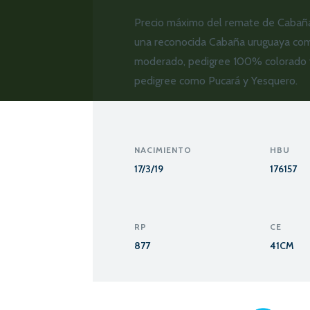
Precio máximo del remate de Cabaña
una reconocida Cabaña uruguaya com
moderado, pedigree 100% colorado 
pedigree como Pucará y Yesquero.
NACIMIENTO
HBU
17/3/19
176157
RP
CE
877
41CM