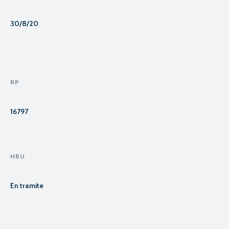
30/8/20
RP
16797
HBU
En tramite